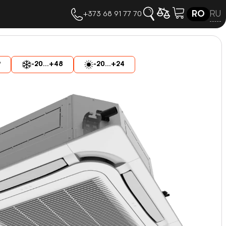
RU
RO
+373 68 91 77 70
2
-20...+48
-20...+24