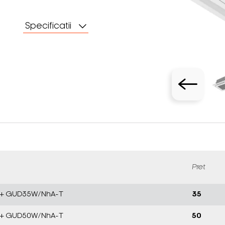
Specificatii
Pret
T + GUD35W/NhA-T
35
T + GUD50W/NhA-T
50