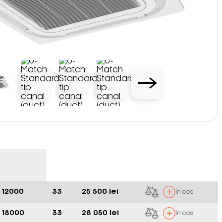
12000
33
25 500 lei
În cos
18000
33
28 050 lei
În cos