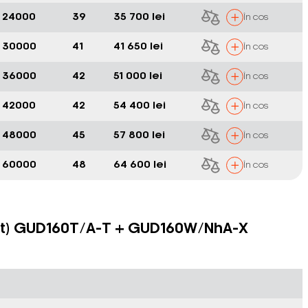
24000
39
35 700 lei
În cos
30000
41
41 650 lei
În cos
36000
42
51 000 lei
În cos
42000
42
54 400 lei
În cos
48000
45
57 800 lei
În cos
60000
48
64 600 lei
În cos
(duct) GUD160T/A-T + GUD160W/NhA-X