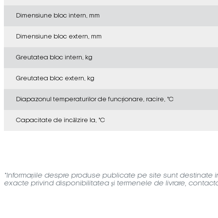
Dimensiune bloc intern, mm
Dimensiune bloc extern, mm
Greutatea bloc intern, kg
Greutatea bloc extern, kg
Diapazonul temperaturilor de funcționare, racire, °C
Capacitate de încălzire la, °C
*Informațiile despre produse publicate pe site sunt destinate inf
exacte privind disponibilitatea și termenele de livrare, contac