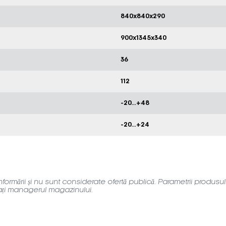
840x840x290
900x1345x340
36
112
-20...+48
-20...+24
ormării și nu sunt considerate ofertă publică. Parametrii produsulu
tați managerul magazinului.