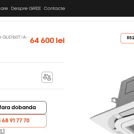
lare
Despre GREE
Contacte
e GUD160T/A-
R3
64 600 lei
e fara dobanda
 68 91 77 70
t.1