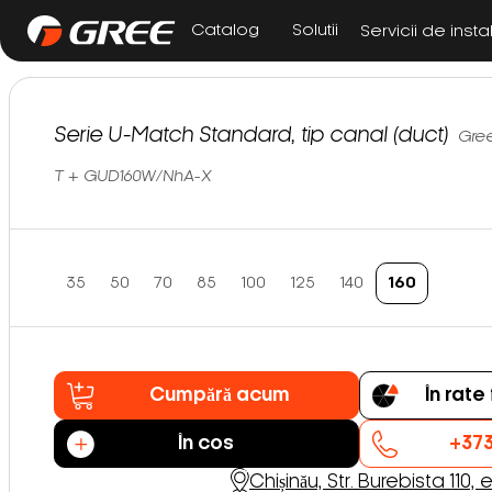
Catalog
Solutii
Servicii de insta
Serie U-Match Standard, tip canal (duct)
Gre
T + GUD160W/NhA-X
35
50
70
85
100
125
140
160
Cumpără acum
În rat
În cos
+373
Chișinău, Str. Burebista 110, e