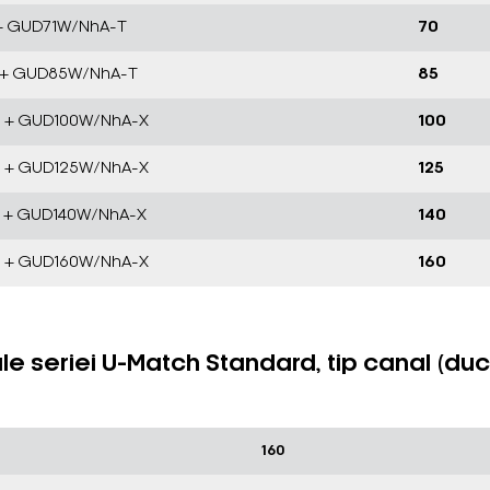
 + GUD71W/NhA-T
70
T + GUD85W/NhA-T
85
T + GUD100W/NhA-X
100
T + GUD125W/NhA-X
125
T + GUD140W/NhA-X
140
T + GUD160W/NhA-X
160
 ale seriei U-Match Standard, tip canal 
160