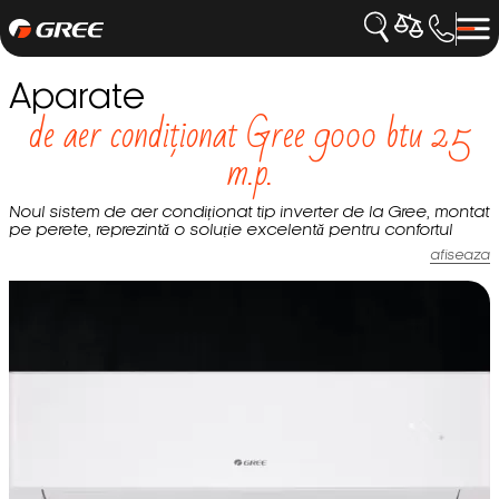
Aparate
de aer condiționat Gree 9000 btu 25
m.p.
Noul sistem de aer condiționat tip inverter de la Gree, montat
pe perete, reprezintă o soluție excelentă pentru confortul
casei tale. Designul compact și performanța ridicată asigură
afiseaza
un climat plăcut în orice anotimp.