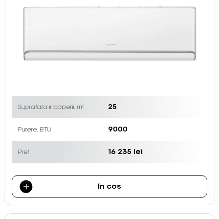
25
Suprafata incaperii, m²
9000
Putere, BTU
16 235 lei
Pret
În cos