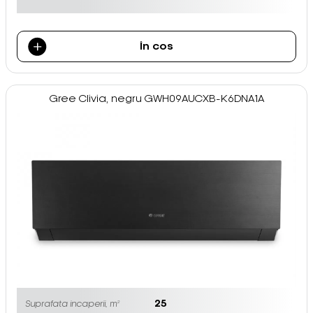
În cos
Gree Clivia, negru GWH09AUCXB-K6DNA1A
25
Suprafata incaperii, m²