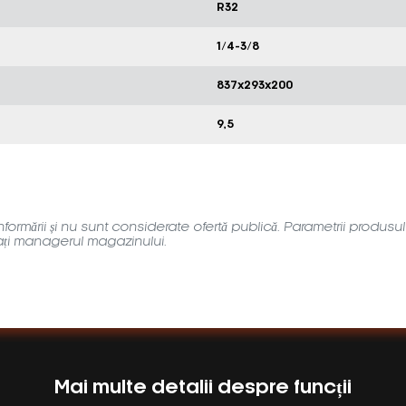
R32
1/4-3/8
837x293x200
9,5
ormării și nu sunt considerate ofertă publică. Parametrii produsulu
tați managerul magazinului.
Mai multe detalii despre funcții