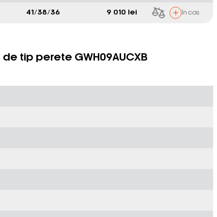
41/38/36
9 010 lei
În cos
ioare de tip perete GWH09AUCXB