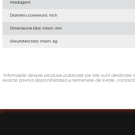
Hladagent
Diametru conexiunii, inch
Dimensiune bloc intern, mm
Greutatea bloc intern, kg
*Informațiile despre produse publicate pe site sunt destinate inf
exacte privind disponibilitatea și termenele de livrare, contac