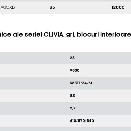
12AUCXB
35
12000
nice ale seriei CLIVIA, gri, blocuri inter
25
9000
38/37/34/31
3,0
2,7
610/570/540