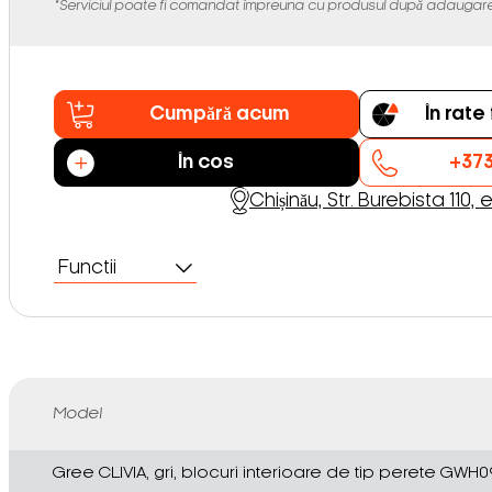
*Serviciul poate fi comandat împreuna cu produsul după adaugare
Cumpără acum
În rat
În cos
+373
Chișinău, Str. Burebista 110, e
Functii
Model
Gree CLIVIA, gri, blocuri interioare de tip perete GW