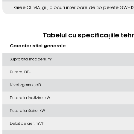
Gree CLIVIA, gri, blocuri interioare de tip perete GWH
Tabelul cu specificațiile teh
Caracteristici generale
Suprafata incaperii, m²
Putere, BTU
Nivel zgomot, dB
Putere la încălzire, kW
Putere la răcire, kW
Debit de aer, m³/h