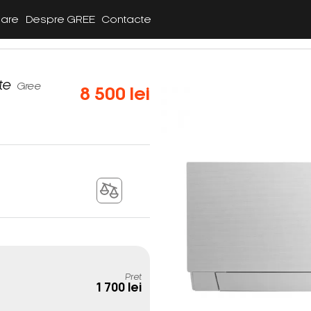
lare
Despre GREE
Contacte
te
Gree
8 500 lei
Pret
1 700 lei