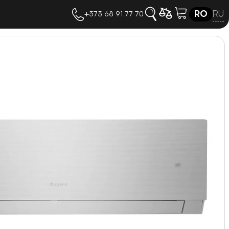
RU
RO
+373 68 91 77 70