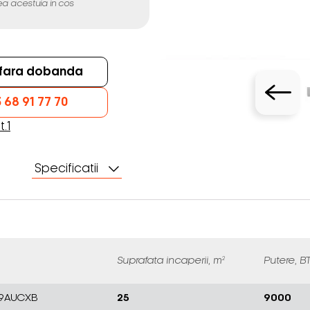
a acestuia in cos
e fara dobanda
 68 91 77 70
t.1
Specificatii
Suprafata incaperii, m²
Putere, B
H09AUCXB
25
9000