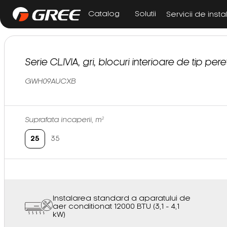
Catalog
Solutii
Servicii de insta
Serie CLIVIA, gri, blocuri interioare de tip pere
GWH09AUCXB
Suprafata incaperii, m²
25
35
Instalarea standard a aparatului de
aer conditionat 12000 BTU (3,1 - 4,1
kW)