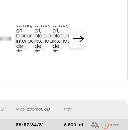
TU
Nivel zgomot, dB
Pret
38/37/34/31
8 500 lei
În cos