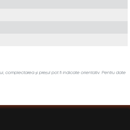
i, complectarea și prețul pot fi indicate orientativ. Pentru date