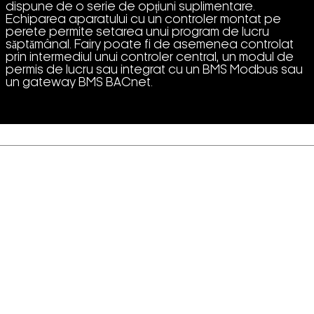
dispune de o serie de opțiuni suplimentare.
Echiparea aparatului cu un controler montat pe
perete permite setarea unui program de lucru
săptămânal. Fairy poate fi de asemenea controlat
prin intermediul unui controler central, un modul de
permis de lucru sau integrat cu un BMS Modbus sau
un gateway BMS BACnet.