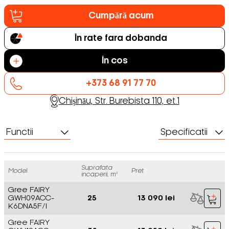
Cumpără acum
În rate fara dobanda
În cos
+373 68 91 77 70
Chișinău, Str. Burebista 110, et.1
Functii
Specificatii
Suprafata
Model
Pret
incaperii, m²
Gree FAIRY
GWH09ACC-
25
13 090 lei
K6DNA5F/I
Gree FAIRY