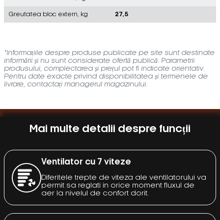
Greutatea bloc extern, kg
27,5
*Informațiile despre produse publicate pe site sunt destinate
informării și nu sunt considerate ofertă publică. Parametrii
produsului, complectarea și prețul pot fi indicate orientativ.
Pentru date exacte privind disponibilitatea și termenele de
livrare, contactați managerul magazinului.
Mai multe detalii despre funcții
Ventilator cu 7 viteze
Diferitele trepte de viteza ale ventilatorului va
permit sa reglati in orice moment fluxul de
aer la nivelul de confort dorit.