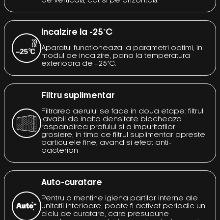
pe verticală, cât si pe orizontală.
Incalzire la -25°C
Aparatul functioneaza la parametri optimi, in
modul de incalzire, pana la temperatura
exterioara de -25°C.
Filtru suplimentar
Filtrarea aerului se face in doua etape: filtrul
lavabil de inalta densitate blocheaza
raspandirea prafului si a impuritatilor
grosiere, in timp ce filtrul suplimentar opreste
particulele fine, avand si efect anti-
bacterian
Auto-curatare
Pentru a mentine igiena partilor interne ale
unitatii interioare, poate fi activat periodic un
ciclu de curatare, care presupune