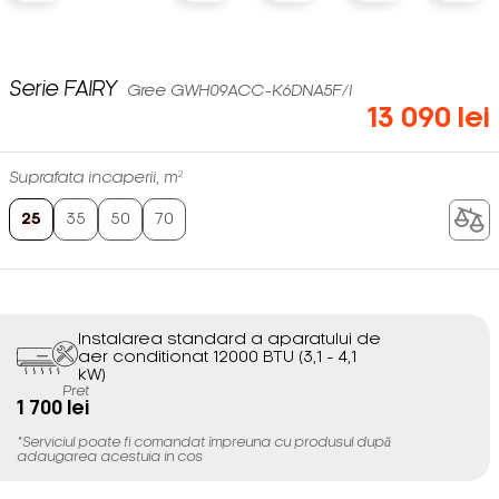
Serie FAIRY
Gree GWH09ACC-K6DNA5F/I
13 090 lei
Suprafata incaperii, m²
25
35
50
70
Instalarea standard a aparatului de
aer conditionat 12000 BTU (3,1 - 4,1
kW)
Pret
1 700 lei
*Serviciul poate fi comandat împreuna cu produsul după
adaugarea acestuia in cos