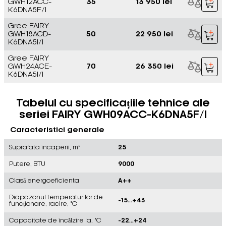
GWH12ACC-
35
13 950 lei
K6DNA5F/I
Gree FAIRY
GWH18ACD-
50
22 950 lei
K6DNA5I/I
Gree FAIRY
GWH24ACE-
70
26 350 lei
K6DNA5I/I
Tabelul cu specificațiile tehnice ale
seriei FAIRY GWH09ACC-K6DNA5F/I
Caracteristici generale
Suprafata incaperii, m²
25
Putere, BTU
9000
Clasă energoeficienta
A++
Diapazonul temperaturilor de
-15...+43
funcționare, racire, °C
Capacitate de încălzire la, °C
-22...+24