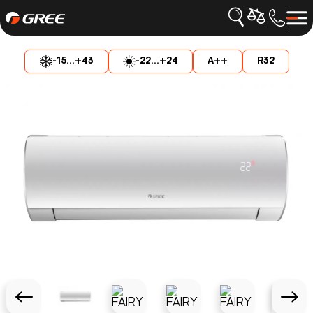
-15...+43
-22...+24
A++
R32