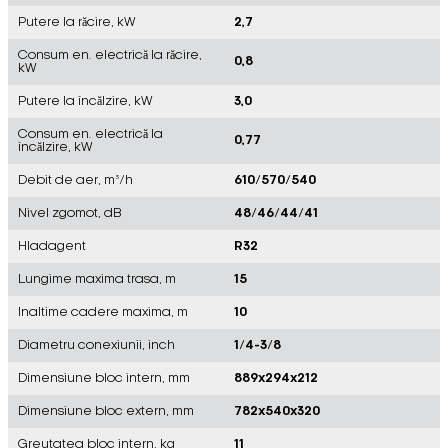
Putere la răcire, kW
2,7
Consum en. electrică la răcire,
0,8
kW
Putere la încălzire, kW
3,0
Consum en. electrică la
0,77
încălzire, kW
Debit de aer, m³/h
610/570/540
Nivel zgomot, dB
48/46/44/41
Hladagent
R32
Lungime maxima trasa, m
15
Inaltime cadere maxima, m
10
Diametru conexiunii, inch
1/4-3/8
Dimensiune bloc intern, mm
889x294x212
Dimensiune bloc extern, mm
782x540x320
Greutatea bloc intern, kg
11