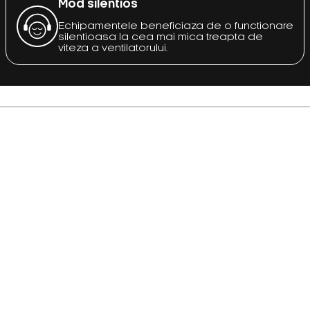
Mod silentios
Echipamentele beneficiaza de o functionare
silentioasa la cea mai mica treapta de
viteza a ventilatorului.