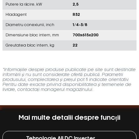
Putere la răcire, kW
2,5
Hladagent
R32
Diametru conexiunii, inch
1/4-3/8
Dimensiune bloc intern, mm
700x615x200
Greutatea bloc intern, kg
22
*Informațiile despre produse publicate pe site sunt destinate
informării și nu sunt considerate ofertă publică. Parametrii
produsului, complectarea și prețul pot fi indicate orientativ.
Pentru date exacte privind disponibilitatea și termenele de
livrare, contactați managerul magazinului.
Mai multe detalii despre funcții
Tehnologie All DC Inverter