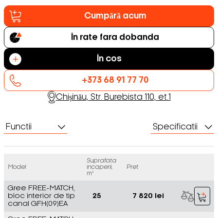
Cumpără acum
În rate fara dobanda
În cos
+373 68 91 77 70
Chișinău, Str. Burebista 110, et.1
Functii
Specificatii
Suprafata
Model
incaperii,
Pret
m²
Gree FREE-MATCH,
bloc interior de tip
25
7 820 lei
canal GFH(09)EA