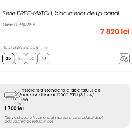
Serie FREE-MATCH, bloc interior de tip canal
Gree GFH(09)EA
7 820 lei
Suprafata incaperii, m²
25
35
50
70
Instalarea standard a aparatului de
aer conditionat 12000 BTU (3,1 - 4,1
kW)
Pret
1 700 lei
*Serviciul poate fi comandat împreuna cu produsul după
adaugarea acestuia in cos