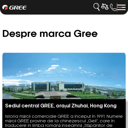
Despre marca Gree
Sediul central GREE, orașul Zhuhai, Hong Kong
Istoria mărcii comerciale GREE a început în 1991. Numele
mărcii GREE provine de la chinezescul „Geli”, care în
traducere în limba română înseamnă „Stăpânitor de