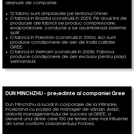
deținute de companie:
12 fabrici sunt amplasate pe teritoriul Chinei.
O fabrică în Brazilia (construită în 2001). Pe două linii de
producție ale fabricii se produc compresoare,
evaporatoare, conducte și se asamblează sisteme
split.
O fabrică în Pakistan (construită în 2006). Aici sunt
produse condiționere de aer de înaltă calitate
GREE.
O fabrică în Vietnam (construită în 2008). Fabrica
produce condiționere de aer exclusiv pentru piața
vietnameză.
DUN MINCHZHU - președinte al companiei Gree
Dun Minchzhu a lucrat în corporație de la înființare,
începând cu poziția de manager de vânzări. Astăzi,
datorită managementului de succes al GREE, a
devenit una dintre cele 100 de femei cele mai influente
din lume conform clasamentului Forbes.