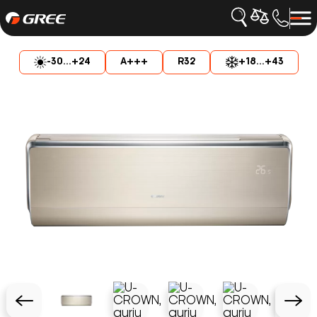
-30...+24
A+++
R32
+18...+43