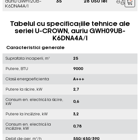
auriu GWH12UB-
35
28 050 lei
K6DNA4A/I
Tabelul cu specificațiile tehnice ale
seriei U-CROWN, auriu GWH09UB-
K6DNA4A/I
Caracteristici generale
Suprafata incaperii, m²
25
Putere, BTU
9000
Clasă energoeficienta
A+++
Putere la răcire, kW
2,7
Consum en. electrică la răcire,
0,6
kW
Putere la încălzire, kW
3,2
Consum en. electrică la
0,78
încălzire, kW
Debit de aer, m³/h
550/450/390