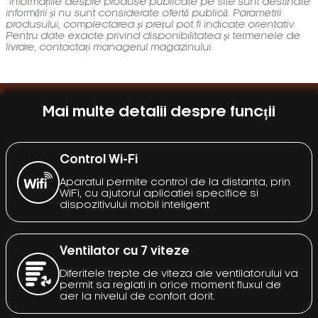
*Informațiile despre produse publicate pe site sunt destinate
informării și nu sunt considerate ofertă publică. Parametrii
produsului, complectarea și prețul pot fi indicate orientativ.
Pentru date exacte privind disponibilitatea și termenele de
livrare, contactați managerul magazinului.
Mai multe detalii despre funcții
Control Wi-Fi
Aparatul permite control de la distanta, prin
WiFi, cu ajutorul aplicatiei specifice si
dispozitivului mobil inteligent
Ventilator cu 7 viteze
Diferitele trepte de viteza ale ventilatorului va
permit sa reglati in orice moment fluxul de
aer la nivelul de confort dorit.