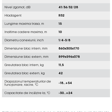
Nivel zgomot, dB
41/36/32/28
Hladagent
R32
Lungime maxima trasa, m
15
Inaltime cadere maxima, m
10
Diametru conexiunii, inch
1/4-3/8
Dimensiune bloc intern, mm
860x305x170
Dimensiune bloc extern, mm
899x596x378
Greutatea bloc intern, kg
11,5
Greutatea bloc extern, kg
42
Diapazonul temperaturilor de
-18...+54
funcționare, racire, °C
Capacitate de încălzire la, °C
-30...+24