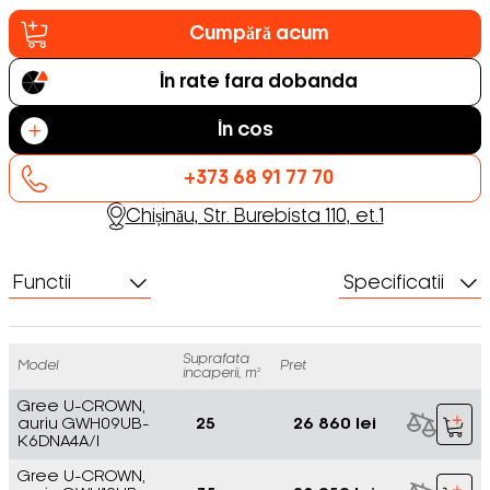
Cumpără acum
În rate fara dobanda
În cos
+373 68 91 77 70
Chișinău, Str. Burebista 110, et.1
Functii
Specificatii
Suprafata
Model
Pret
incaperii, m²
Gree U-CROWN,
auriu GWH09UB-
25
26 860 lei
K6DNA4A/I
Gree U-CROWN,