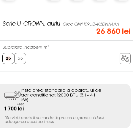
Serie U-CROWN, auriu
Gree GWH09UB-K6DNA4A/I
26 860 lei
Suprafata incaperii, m²
25
35
Instalarea standard a aparatului de
aer conditionat 12000 BTU (3,1 - 4,1
kW)
Pret
1 700 lei
*Serviciul poate fi comandat împreuna cu produsul după
adaugarea acestuia in cos