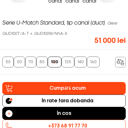
Serie U-Match Standard, tip canal (duct)
Gree
GUD100T/A-T + GUD100W/NhA-X
51 000 lei
35
50
70
85
100
125
140
160
Cumpără acum
În rate fara dobanda
În cos
+373 68 91 77 70