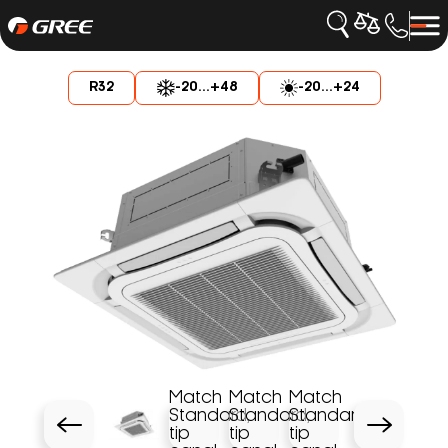
R32
-20...+48
-20...+24