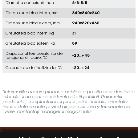
Diametru conexiunii, inch
5/8-3/8
Dimensiune bloc intern, mm
840x840x240
Dimensiune bloc extern, mm
940x820x460
Greutatea bloc intern, kg
31
Greutatea bloc extern, kg
89
Diapazonul temperaturilor de
-20...+48
funcționare, racire, °C
Capacitate de încălzire la, °C
-20...+24
*Informațiile despre produse publicate pe site sunt destinate
informării și nu sunt considerate ofertă publică. Parametrii
produsului, complectarea și prețul pot fi indicate orientativ.
Pentru date exacte privind disponibilitatea și termenele de
livrare, contactați managerul magazinului.