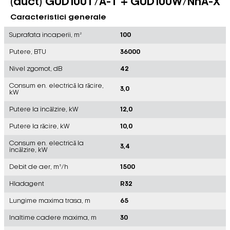
(duct) GUD100T/A-T + GUD100W/NhA-X
Caracteristici generale
Suprafata incaperii, m²
100
Putere, BTU
36000
Nivel zgomot, dB
42
Consum en. electrică la răcire,
3,0
kW
Putere la încălzire, kW
12,0
Putere la răcire, kW
10,0
Consum en. electrică la
3,4
încălzire, kW
Debit de aer, m³/h
1500
Hladagent
R32
Lungime maxima trasa, m
65
Inaltime cadere maxima, m
30