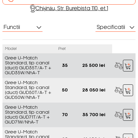
Chișinău, Str. Burebista 110, et.1
Functii
Specificatii
Model
Pret
Gree U-Match
Standard, tip canal
35
25 500 lei
(duct) GUD35T/A-T +
GUD35W/NhA-T
Gree U-Match
Standard, tip canal
50
28 050 lei
(duct) GUD50T/A-T +
GUD50W/NhA-T
Gree U-Match
Standard, tip canal
70
35 700 lei
(duct) GUD71T/A-T +
GUD71W/NhA-T
Gree U-Match
Standard, tip canal