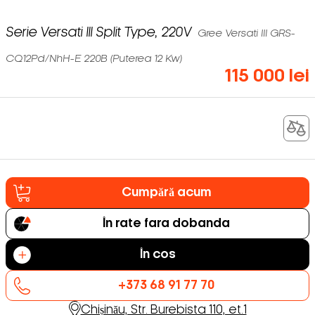
Serie Versati III Split Type, 220V
Gree Versati III GRS-
CQ12Pd/NhH-E 220В (Puterea 12 Kw)
115 000 lei
Cumpără acum
În rate fara dobanda
În cos
+373 68 91 77 70
Chișinău, Str. Burebista 110, et.1