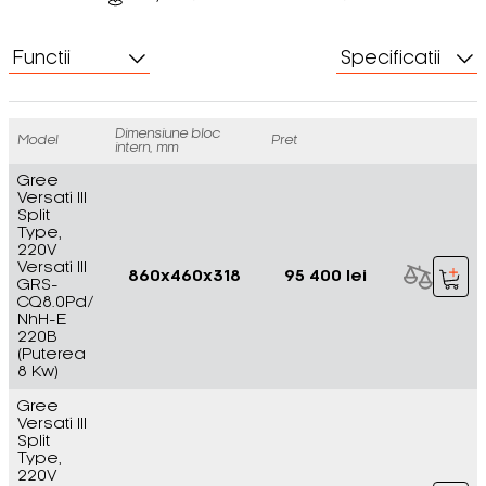
Functii
Specificatii
Dimensiune bloc
Model
Pret
intern, mm
Gree
Versati III
Split
Type,
220V
Versati III
860x460x318
95 400 lei
GRS-
CQ8.0Pd/
NhH-E
220В
(Puterea
8 Kw)
Gree
Versati III
Split
Type,
220V