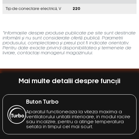
Tip de conectare electrică, V
220
*Informațiile despre produse publicate pe site sunt destinate
informării și nu sunt considerate ofertă publică. Parametrii
produsului, complectarea și prețul pot fi indicate orientativ.
Pentru date exacte privind disponibilitatea și termenele de
livrare, contactați managerul magazinului.
Mai multe detalii despre funcții
Buton Turbo
Aparatul functioneaza la viteza maxima a
ventilatorului unitatii interioare, in modul racire
sau incalzire, pentru a atinge temperatura
setata in timpul cel mai scurt.