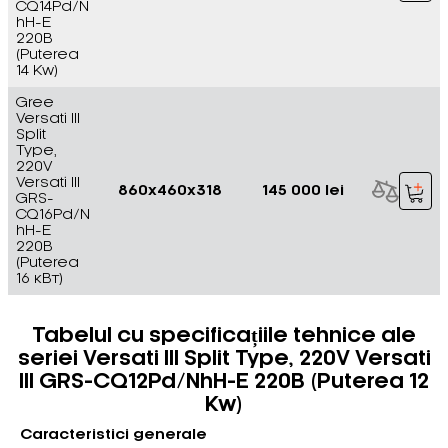
CQ14Pd/N
hH-E
220В
(Puterea
14 Kw)
Gree
Versati III
Split
Type,
220V
Versati III
860x460x318
145 000 lei
GRS-
CQ16Pd/N
hH-E
220В
(Puterea
16 кВт)
Tabelul cu specificațiile tehnice ale
seriei Versati III Split Type, 220V Versati
III GRS-CQ12Pd/NhH-E 220В (Puterea 12
Kw)
Caracteristici generale