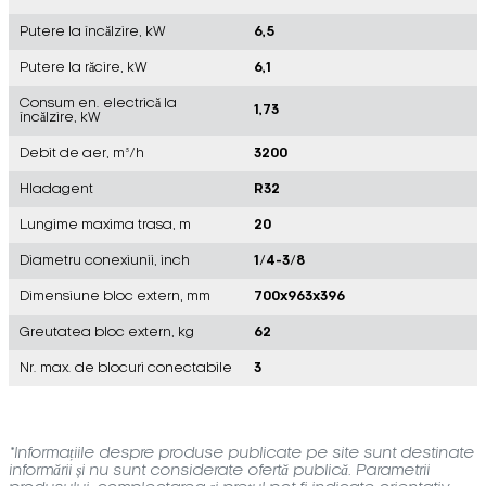
Putere la încălzire, kW
6,5
Putere la răcire, kW
6,1
Consum en. electrică la
1,73
încălzire, kW
Debit de aer, m³/h
3200
Hladagent
R32
Lungime maxima trasa, m
20
Diametru conexiunii, inch
1/4-3/8
Dimensiune bloc extern, mm
700x963x396
Greutatea bloc extern, kg
62
Nr. max. de blocuri conectabile
3
*Informațiile despre produse publicate pe site sunt destinate
informării și nu sunt considerate ofertă publică. Parametrii