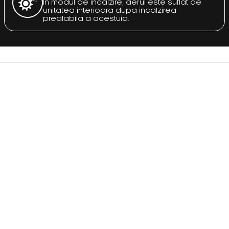
In modul de incalzire, aerul este suflat de
unitatea interioara dupa incalzirea
prealabila a acestuia.