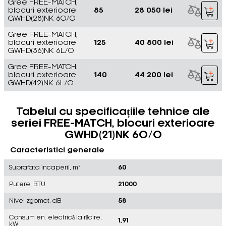
Gree FREE-MATCH,
blocuri exterioare
85
28 050 lei
GWHD(28)NK 6O/O
Gree FREE-MATCH,
blocuri exterioare
125
40 800 lei
GWHD(36)NK 6L/O
Gree FREE-MATCH,
blocuri exterioare
140
44 200 lei
GWHD(42)NK 6L/O
Tabelul cu specificațiile tehnice ale
seriei FREE-MATCH, blocuri exterioare
GWHD(21)NK 6O/O
Caracteristici generale
Suprafata incaperii, m²
60
Putere, BTU
21000
Nivel zgomot, dB
58
Consum en. electrică la răcire,
1,91
kW