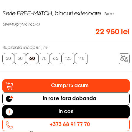
Serie FREE-MATCH, blocuri exterioare
Gree
GWHD(21)NK 6O/O
22 950 lei
Suprafata incaperii, m²
50
50
60
70
85
125
140
Cumpără acum
În rate fara dobanda
În cos
+373 68 91 77 70