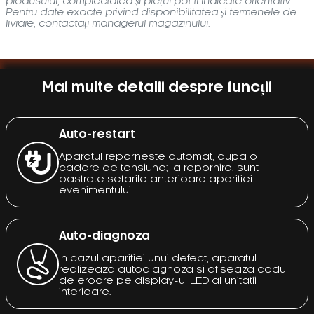
produsului, complectarea și prețul pot fi indicate orientativ.
Pentru date exacte privind disponibilitatea și termenele de
livrare, contactați managerul magazinului.
Mai multe detalii despre funcții
Auto-restart
Aparatul reporneste automat, dupa o
cadere de tensiune; la repornire, sunt
pastrate setarile anterioare aparitiei
evenimentului.
Auto-diagnoza
In cazul aparitiei unui defect, aparatul
realizeaza autodiagnoza si afiseaza codul
de eroare pe display-ul LED al unitatii
interioare.