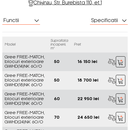
Chișinău, Str. Burebista 110, et.1
Functii
Specificatii
Suprafata
Model
incaperii,
Pret
m²
Gree FREE-MATCH,
blocuri exterioare
50
16 150 lei
GWHD(14)NK 6O/O
Gree FREE-MATCH,
blocuri exterioare
50
18 700 lei
GWHD(18)NK 6O/O
Gree FREE-MATCH,
blocuri exterioare
60
22 950 lei
GWHD(21)NK 6O/O
Gree FREE-MATCH,
blocuri exterioare
70
24 650 lei
GWHD(24)NK 6O/O