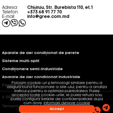
Adresa:
Chișinău, Str. Burebista 110, et.1
Telefon:
+373 68 91 77 70
E-mail:
info@gree.com.md
Aparate de aer condiționat de perete
Sisteme multi-split
Condiționere semi-industriale
Aparate de aer condiționat industriale
Folosim cookie-uri și tehnologii similare pentru a
Pompe de căldură
asigura buna funcționare a site-ului, pentru a analiza
traficul și pentru a optimiza publicitatea. Puteți
accepta toate cookie-urile, le puteți refuza sau
© 2025 gree.com.md
puteți configura setările de confidențialitate după
cum doriți.
Informații despre cookie
Termeni si conditii
Accept