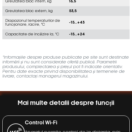
Greutatea bloc intern, kg
16,5
Greutatea bloc extern, kg
53,5
Diapazonul temperaturilor de
-15...+43
funcționare, racire, °C
Capacitate de încălzire la, °C
-15...+24
*Informațiile despre produse publicate pe site sunt destinate
informării și nu sunt considerate ofertă publică. Parametrii
produsului, complectarea și prețul pot fi indicate orientativ.
Pentru date exacte privind disponibilitatea și termenele de
livrare, contactați managerul magazinului.
Mai multe detalii despre funcții
Control Wi-Fi