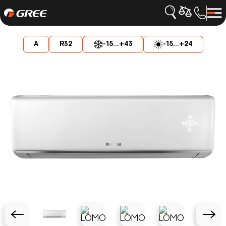
A
R32
-15...+43
-15...+24