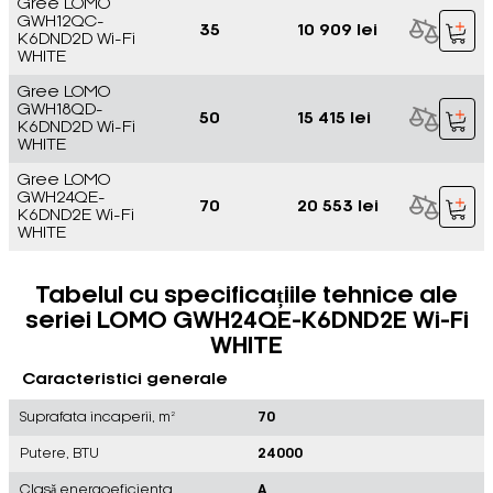
Gree LOMO
GWH12QC-
35
10 909 lei
K6DND2D Wi-Fi
WHITE
Gree LOMO
GWH18QD-
50
15 415 lei
K6DND2D Wi-Fi
WHITE
Gree LOMO
GWH24QE-
70
20 553 lei
K6DND2E Wi-Fi
WHITE
Tabelul cu specificațiile tehnice ale
seriei LOMO GWH24QE-K6DND2E Wi-Fi
WHITE
Caracteristici generale
Suprafata incaperii, m²
70
Putere, BTU
24000
Clasă energoeficienta
A