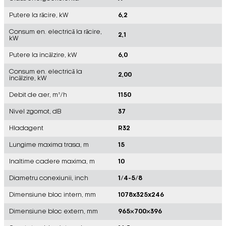
Putere la răcire, kW
6,2
Consum en. electrică la răcire,
2,1
kW
Putere la încălzire, kW
6,0
Consum en. electrică la
2,00
încălzire, kW
Debit de aer, m³/h
1150
Nivel zgomot, dB
37
Hladagent
R32
Lungime maxima trasa, m
15
Inaltime cadere maxima, m
10
Diametru conexiunii, inch
1/4-5/8
Dimensiune bloc intern, mm
1078x325x246
Dimensiune bloc extern, mm
965×700×396