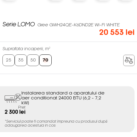
Serie LOMO
Gree GWH24QE-K6DND2E Wi-Fi WHITE
20 553 lei
Suprafata incaperii, m²
25
35
50
70
Instalarea standard a aparatului de
aer conditionat 24000 BTU (6,2 - 7,2
kW)
Pret
2 300 lei
*Serviciul poate fi comandat împreuna cu produsul după
adaugarea acestuia in cos