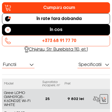
Cumpără acum
În rate fara dobanda
În cos
+373 68 91 77 70
Chișinău, Str. Burebista 110, et.1
Functii
Specificatii
Suprafata
Model
Pret
incaperii, m²
Gree LOMO
GWH09QB-
25
9 802 lei
K6DND2E Wi-Fi
WHITE