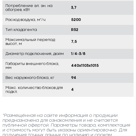
Потребление эл. эн. на
3,7
обогрев, кВт
Расход воздуха, м³/ч
5200
Тип хладагента
R32
Максимальный перепад
7,5
высот, м
Диаметр подключения, дюйм
1/4-3/8
Габариты внешнего блока,
440x1103x1015
мм
Вес наружного блока, кг
94
Макс. количество блоков для
4
подкл.
*Размещённая на сайте информация о продукции
предназначена для ознакомления и не считается
публичной офертой. Параметры товара, комплектация
и стоимость могут быть указаны ориентировочно. Для
получения точных данных по наличию и срокам