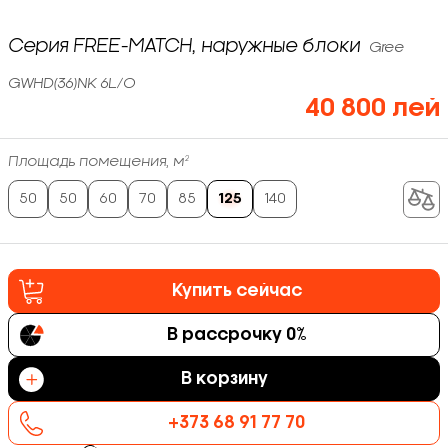
Серия FREE-MATCH, наружные блоки
Gree
GWHD(36)NK 6L/O
40 800 лей
Площадь помещения, м²
50
50
60
70
85
125
140
Купить сейчас
В рассрочку 0%
В корзину
+373 68 91 77 70