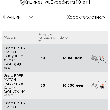
Кишинев, ул. Буребиста 110, эт.1
Функции
Характеристики
Площадь
Модель
помещения,
Цена
м²
Gree FREE-
MATCH,
наружные
50
16 150 лей
блоки
GWHD(14)NK
6O/O
Gree FREE-
MATCH,
наружные
50
18 700 лей
блоки
GWHD(18)NK
6O/O
Gree FREE-
MATCH,