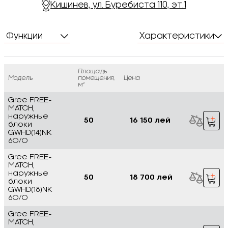
Кишинев, ул. Буребиста 110, эт.1
Функции
Характеристики
Площадь
Модель
помещения,
Цена
м²
Gree FREE-
MATCH,
наружные
50
16 150 лей
блоки
GWHD(14)NK
6O/O
Gree FREE-
MATCH,
наружные
50
18 700 лей
блоки
GWHD(18)NK
6O/O
Gree FREE-
MATCH,