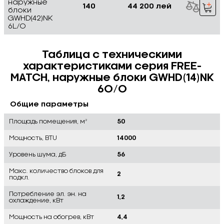
наружные
140
44 200 лей
блоки
GWHD(42)NK
6L/O
Таблица с техническими
характеристиками серия FREE-
MATCH, наружные блоки GWHD(14)NK
6O/O
Общие параметры
Площадь помещения, м²
50
Мощность, BTU
14000
Уровень шума, дБ
56
Макс. количество блоков для
2
подкл.
Потребление эл. эн. на
1,2
охлаждение, кВт
Мощность на обогрев, кВт
4,4