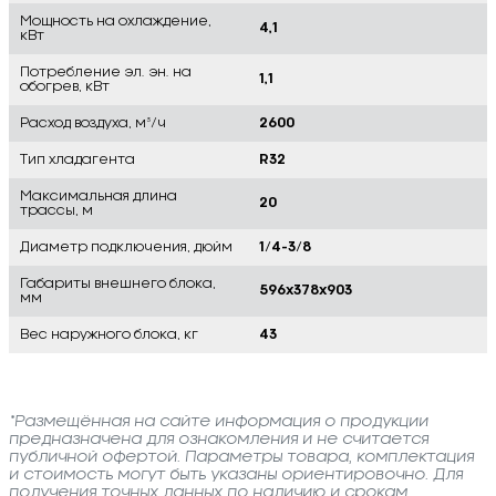
Мощность на охлаждение,
4,1
кВт
Потребление эл. эн. на
1,1
обогрев, кВт
Расход воздуха, м³/ч
2600
Тип хладагента
R32
Максимальная длина
20
трассы, м
Диаметр подключения, дюйм
1/4-3/8
Габариты внешнего блока,
596x378x903
мм
Вес наружного блока, кг
43
*Размещённая на сайте информация о продукции
предназначена для ознакомления и не считается
публичной офертой. Параметры товара, комплектация
и стоимость могут быть указаны ориентировочно. Для
получения точных данных по наличию и срокам