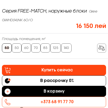
Серия FREE-MATCH, наружные блоки
Gree
GWHD(14)NK 6O/O
16 150 лей
Площадь помещения, м²
50
50
60
70
85
125
140
Купить сейчас
В рассрочку 0%
В корзину
+373 68 91 77 70