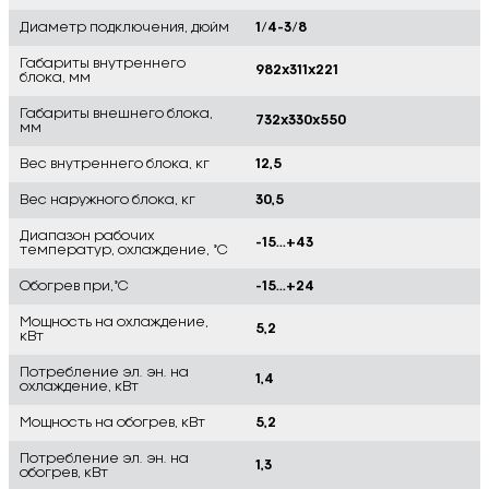
Диаметр подключения, дюйм
1/4-3/8
Габариты внутреннего
982x311x221
блока, мм
Габариты внешнего блока,
732x330x550
мм
Вес внутреннего блока, кг
12,5
Вес наружного блока, кг
30,5
Диапазон рабочих
-15...+43
температур, охлаждение, °C
Обогрев при,°C
-15...+24
Мощность на охлаждение,
5,2
кВт
Потребление эл. эн. на
1,4
охлаждение, кВт
Мощность на обогрев, кВт
5,2
Потребление эл. эн. на
1,3
обогрев, кВт