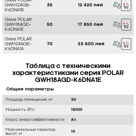
Gree POLAR
GWH12AGB-
35
12 420 лей
K6DNA1B
Gree POLAR
GWH18AGD-
50
17 850 лей
K6DNA1E
Gree POLAR
GWH24AGE-
70
23 800 лей
K6DNA1A
Таблица с техническими
характеристиками серия POLAR
GWH18AGD-K6DNA1E
Общие параметры
Площадь помещения, м²
50
Мощность, BTU
18000
Класс энергоэффективности
A+
Максимальный перепад
10
высот, м