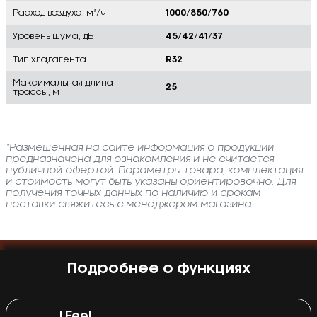
Расход воздуха, м³/ч
1000/850/760
Уровень шума, дБ
45/42/41/37
Тип хладагента
R32
Максимальная длина
25
трассы, м
*Размещённая на сайте информация о продукции
предназначена для ознакомления и не считается
публичной офертой. Параметры товара, комплектация
и стоимость могут быть указаны ориентировочно. Для
получения точных данных по наличию и срокам
поставки свяжитесь с менеджером магазина.
Подробнее о функциях
I Feel