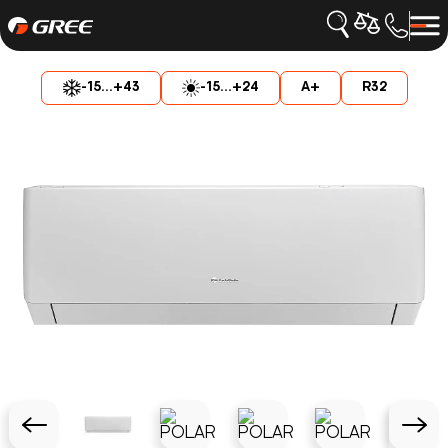
-15...+43
-15...+24
A+
R32