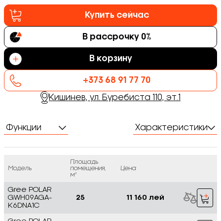
Купить сейчас
В рассрочку 0%
В корзину
+373 68 91 77 70
Кишинев, ул. Буребиста 110, эт.1
Функции
Характеристики
Площадь
Модель
помещения,
Цена
м²
Gree POLAR
GWH09AGA-
25
11 160 лей
K6DNA1C