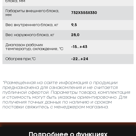
блока, мм
Габариты внешнего блока,
732X555X330
мм
Вес внутреннего блока, кг
9,5
Вес наружного блока, кг
28,0
Диапазон рабочих
-15...+43
температур, охлаждение, °C
Обогрев при,°C
-22...+24
*Размещённая на сайте информация о продукции
предназначена для ознакомления и не считается
публичной офертой. Параметры товара, комплектация
и стоимость могут быть указаны ориентировочно. Для
получения точных данных по наличию и срокам
поставки свяжитесь с менеджером магазина.
Подробнее о функциях