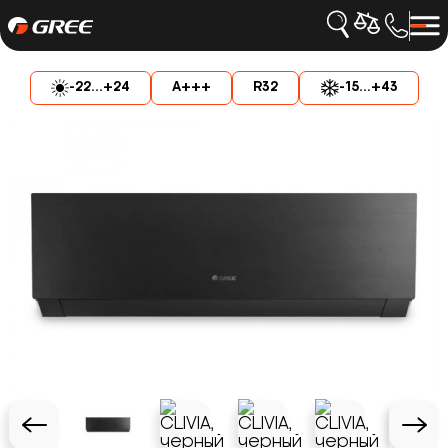
-22...+24
A+++
R32
-15...+43