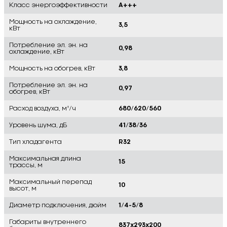
Класс энергоэффективности
A+++
Мощность на охлаждение,
3,5
кВт
Потребление эл. эн. на
0,98
охлаждение, кВт
Мощность на обогрев, кВт
3,8
Потребление эл. эн. на
0,97
обогрев, кВт
Расход воздуха, м³/ч
680/620/560
Уровень шума, дБ
41/38/36
Тип хладагента
R32
Максимальная длина
15
трассы, м
Максимальный перепад
10
высот, м
Диаметр подключения, дюйм
1/4-5/8
Габариты внутреннего
837x293x200