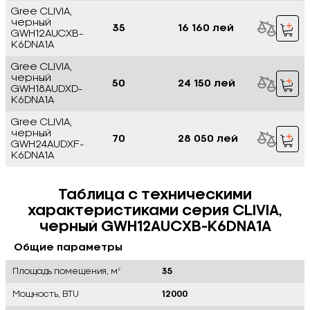
Gree CLIVIA,
черный
35
16 160 лей
GWH12AUCXB-
K6DNA1A
Gree CLIVIA,
черный
50
24 150 лей
GWH18AUDXD-
K6DNA1A
Gree CLIVIA,
черный
70
28 050 лей
GWH24AUDXF-
K6DNA1A
Таблица с техническими
характеристиками серия CLIVIA,
черный GWH12AUCXB-K6DNA1A
Общие параметры
Площадь помещения, м²
35
Мощность, BTU
12000