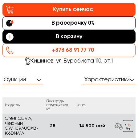
Купить сейчас
В рассрочку 0%
В корзину
+373 68 91 77 70
Кишинев, ул. Буребиста 110, эт.1
Функции
Характеристики
Площадь
Модель
помещения,
Цена
м²
Gree CLIVIA,
черный
25
14 800 лей
GWH09AUCXB-
K6DNA1A